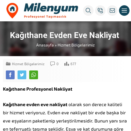
istanbul
evden
eve
nakliyat
Kağıthane Evden Eve Nakliyat
Anasayfa
»
Hizmet Bölgelerimiz
Hizmet Bölgelerimiz
0
677
Kağıthane Profesyonel Nakliyat
Kağıthane evden eve nakliyat
olarak son derece kaliteli
bir hizmet veriyoruz. Evden eve nakliyat bir evde başka bir
eve eşyaların paketlenip yerleştirilmesidir. Bunun yanı sıra
en teferruatlı taşıma şeklidir. Eşya ve kat durumuna göre