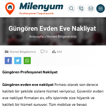
istanbul
evden
eve
nakliyat
Güngören Evden Eve Nakliyat
Anasayfa
»
Hizmet Bölgelerimiz
Hizmet Bölgelerimiz
0
642
Güngören Profesyonel Nakliyat
Güngören evden eve nakliyat
firması olarak son derece
kaliteli bir şekilde sizlere hizmet veriyoruz. Güvenilir evden
eve nakliyat firmaları ev, ofis işlerinde size hijyenik ve
kaliteli bir hizmet sunuyor. Tüm mobilya ve beyaz