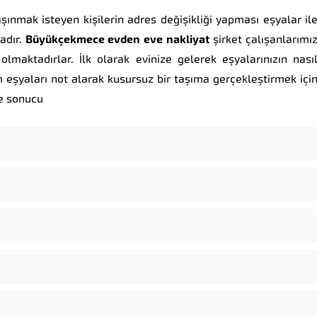
şınmak isteyen kişilerin adres değişikliği yapması eşyalar il
adır.
Büyükçekmece
evden
eve
nakliyat
şirket çalışanlarımı
lmaktadırlar. İlk olarak evinize gelerek eşyalarınızın nası
eşyaları not alarak kusursuz bir taşıma gerçekleştirmek içi
me sonucu