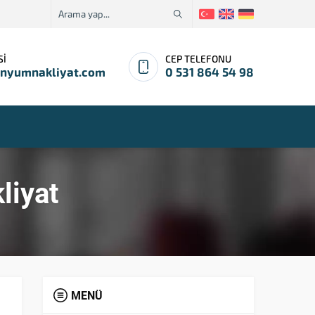
Sİ
CEP TELEFONU
enyumnakliyat.com
0 531 864 54 98
liyat
MENÜ