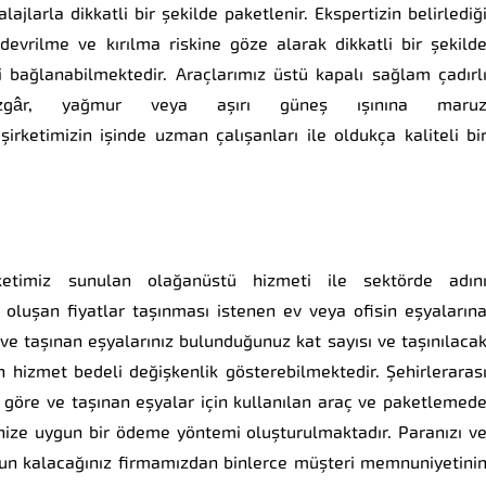
ajlarla dikkatli bir şekilde paketlenir. Ekspertizin belirlediğ
devrilme ve kırılma riskine göze alarak dikkatli bir şekild
bağlanabilmektedir. Araçlarımız üstü kapalı sağlam çadırl
zgâr, yağmur veya aşırı güneş ışınına maru
ketimizin işinde uzman çalışanları ile oldukça kaliteli bi
etimiz sunulan olağanüstü hizmeti ile sektörde adın
oluşan fiyatlar taşınması istenen ev veya ofisin eşyaların
ve taşınan eşyalarınız bulunduğunuz kat sayısı ve taşınılaca
hizmet bedeli değişkenlik gösterebilmektedir. Şehirleraras
la göre ve taşınan eşyalar için kullanılan araç ve paketlemed
enize uygun bir ödeme yöntemi oluşturulmaktadır. Paranızı v
 kalacağınız firmamızdan binlerce müşteri memnuniyetini