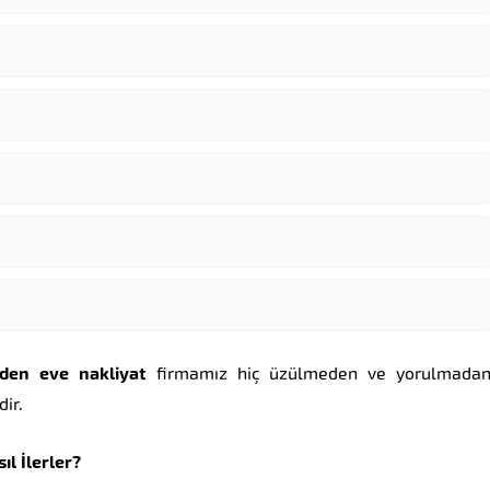
den
eve
nakliyat
firmamız hiç üzülmeden ve yorulmada
dir.
ıl
İlerler?