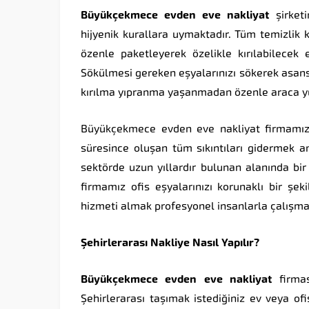
Büyükçekmece
evden
eve
nakliyat
şirketi
hijyenik kurallara uymaktadır. Tüm temizlik 
özenle paketleyerek özelikle kırılabilecek 
Sökülmesi gereken eşyalarınızı sökerek asans
kırılma yıpranma yaşanmadan özenle araca y
Büyükçekmece evden eve nakliyat firmamız t
süresince oluşan tüm sıkıntıları gidermek 
sektörde uzun yıllardır bulunan alanında bir 
firmamız ofis eşyalarınızı korunaklı bir şek
hizmeti almak profesyonel insanlarla çalışm
Şehirlerarası
Nakliye
Nasıl
Yapılır?
Büyükçekmece
evden
eve
nakliyat
firmas
Şehirlerarası taşımak istediğiniz ev veya ofi