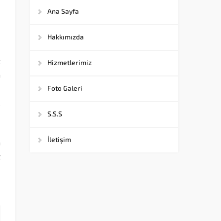
Ana Sayfa
Hakkımızda
m
z
Hizmetlerimiz
n
i
Foto Galeri
ç
S.S.S
İletişim
n
t
a