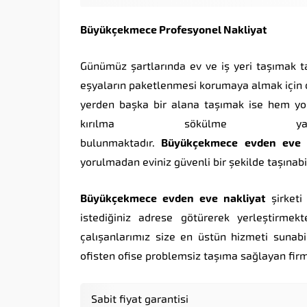
Büyükçekmece Profesyonel Nakliyat
Günümüz şartlarında ev ve iş yeri taşımak t
eşyaların paketlenmesi korumaya almak için d
yerden başka bir alana taşımak ise hem yor
kırılma sökülme yaşam
bulunmaktadır.
Büyükçekmece
evden
eve
yorulmadan eviniz güvenli bir şekilde taşına
Büyükçekmece
evden
eve
nakliyat
şirketi
istediğiniz adrese götürerek yerleştirmekt
çalışanlarımız size en üstün hizmeti sunab
ofisten ofise problemsiz taşıma sağlayan firm
Sabit fiyat garantisi