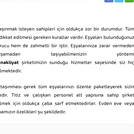
aşınmak isteyen sahipleri için oldukça zor bir durumdur. Tü
ikkat edilmesi gereken kurallar vardır. Eşyaları bulunduğunu
ucu hem de zahmetli bir iştir. Eşyalarınıza zarar vermede
adan taşıyabilmenizin yöntem
nakliyat
şirketimizin sunduğu hizmetler sayesinde siz hi
bilmektedir.
 taşınması gerek tüm eşyalarınızı özenle paketleyerek sizi
edir. Titiz ve çalışkan personel alt yapısına sahip şirke
ilmek için oldukça çaba sarf etmektedirler. Evden eve vey
amızın özelikleri şu şekildedir.