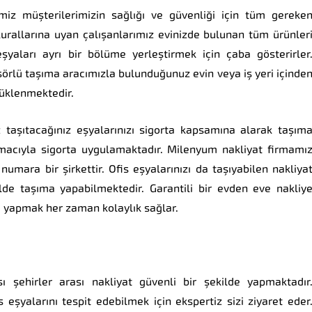
miz müşterilerimizin sağlığı ve güvenliği için tüm gereke
kurallarına uyan çalışanlarımız evinizde bulunan tüm ürünler
eşyaları ayrı bir bölüme yerleştirmek için çaba gösterirler
örlü taşıma aracımızla bulunduğunuz evin veya iş yeri içinde
üklenmektedir.
aşıtacağınız eşyalarınızı sigorta kapsamına alarak taşım
amacıyla sigorta uygulamaktadır. Milenyum nakliyat firmamı
numara bir şirkettir. Ofis eşyalarınızı da taşıyabilen nakliya
ilde taşıma yapabilmektedir. Garantili bir evden eve nakliy
a yapmak her zaman kolaylık sağlar.
ı şehirler arası nakliyat güvenli bir şekilde yapmaktadır
s eşyalarını tespit edebilmek için ekspertiz sizi ziyaret eder