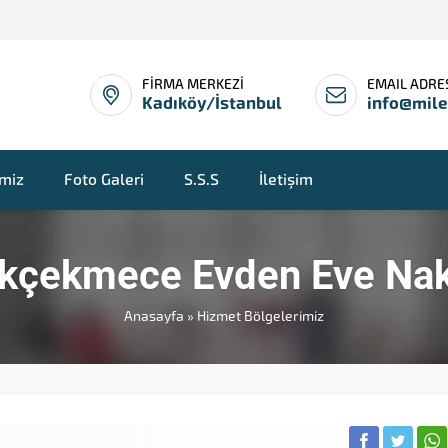
FİRMA MERKEZİ
EMAIL ADRE
Kadıköy/İstanbul
info@mil
imiz
Foto Galeri
S.S.S
İletişim
kçekmece Evden Eve Nak
Anasayfa
»
Hizmet Bölgelerimiz