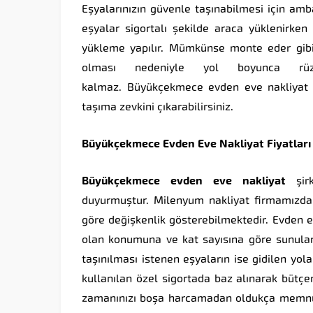
Eşyalarınızın güvenle taşınabilmesi için ambal
eşyalar sigortalı şekilde araca yüklenirken 
yükleme yapılır. Mümkünse monte eder gibi 
olması nedeniyle yol boyunca rü
kalmaz. Büyükçekmece evden eve nakliyat şir
taşıma zevkini çıkarabilirsiniz.
Büyükçekmece
Evden
Eve
Nakliyat
Fiyatları
Büyükçekmece
evden
eve
nakliyat
şirk
duyurmuştur. Milenyum nakliyat firmamızda 
göre değişkenlik gösterebilmektedir. Evden e
olan konumuna ve kat sayısına göre sunulan 
taşınılması istenen eşyaların ise gidilen yo
kullanılan özel sigortada baz alınarak bütç
zamanınızı boşa harcamadan oldukça memnun