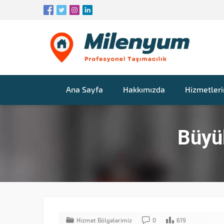
istanbul
evden
eve
nakliyat
Ana Sayfa
Hakkımızda
Hizmetler
Büyü
Hizmet Bölgelerimiz
0
619